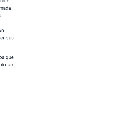
ación
imada
o,
ón
cer sus
os que
solo un