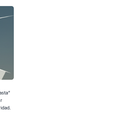
asta”
or
idad.