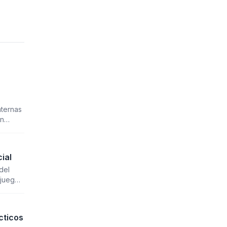
nternas
ón
cial
del
 juego
cticos