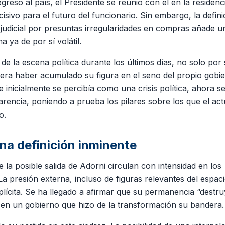
reso al país, el Presidente se reunió con él en la residenc
sivo para el futuro del funcionario. Sin embargo, la defini
 judicial por presuntas irregularidades en compras añade u
 ya de por sí volátil.
e la escena política durante los últimos días, no solo por 
eciera haber acumulado su figura en el seno del propio gobi
e inicialmente se percibía como una crisis política, ahora s
arencia, poniendo a prueba los pilares sobre los que el act
o.
na definición inminente
la posible salida de Adorni circulan con intensidad en los
La presión externa, incluso de figuras relevantes del espac
plícita. Se ha llegado a afirmar que su permanencia “destru
en un gobierno que hizo de la transformación su bandera.