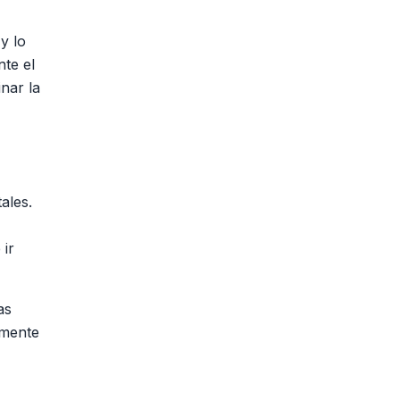
y lo
nte el
nar la
ales.
 ir
as
emente