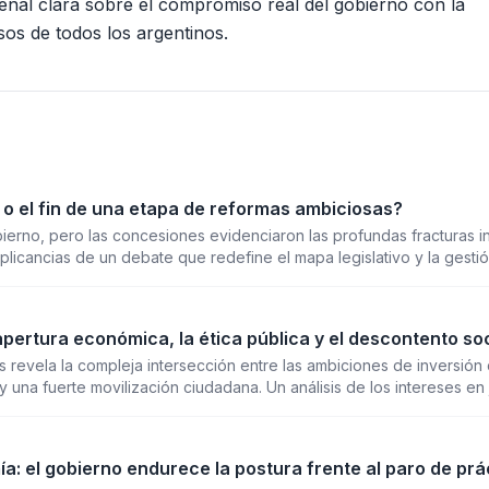
eñal clara sobre el compromiso real del gobierno con la
sos de todos los argentinos.
a o el fin de una etapa de reformas ambiciosas?
bierno, pero las concesiones evidenciaron las profundas fracturas i
implicancias de un debate que redefine el mapa legislativo y la gesti
la apertura económica, la ética pública y el descontento so
s revela la compleja intersección entre las ambiciones de inversión 
y una fuerte movilización ciudadana. Un análisis de los intereses en
ivide aguas en la Argentina de 2026.
a: el gobierno endurece la postura frente al paro de prá