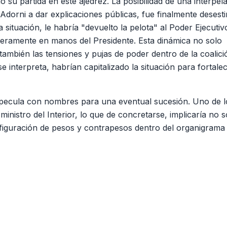
 su partida en este ajedrez. La posibilidad de una interpel
 Adorni a dar explicaciones públicas, fue finalmente desest
a situación, le habría "devuelto la pelota" al Poder Ejecutiv
nteramente en manos del Presidente. Esta dinámica no solo
 también las tensiones y pujas de poder dentro de la coalici
 interpreta, habrían capitalizado la situación para fortale
specula con nombres para una eventual sucesión. Uno de l
l ministro del Interior, lo que de concretarse, implicaría no 
figuración de pesos y contrapesos dentro del organigrama