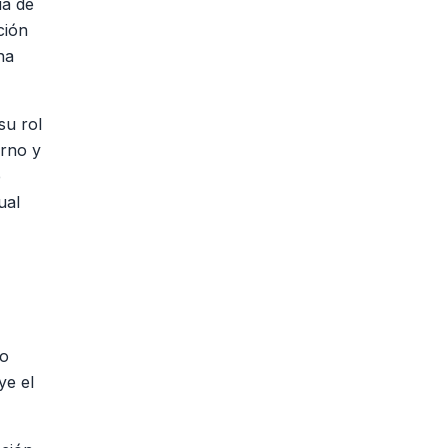
ia de
ción
na
su rol
erno y
e
ual
io
ye el