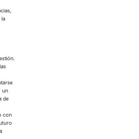
cias,
 la
estión.
las
ntarse
r un
a de
o con
futuro
a