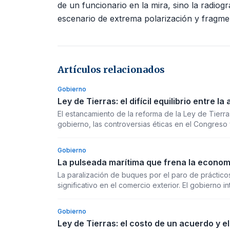
de un funcionario en la mira, sino la radio
escenario de extrema polarización y fragme
Artículos relacionados
Gobierno
Ley de Tierras: el difícil equilibrio entre 
El estancamiento de la reforma de la Ley de Tierra
gobierno, las controversias éticas en el Congreso 
y las consecuencias políticas de una medida que d
Gobierno
La pulseada marítima que frena la economí
La paralización de buques por el paro de práctico
significativo en el comercio exterior. El gobierno 
mientras el sector desafía las medidas oficiales, es
Gobierno
Ley de Tierras: el costo de un acuerdo y e