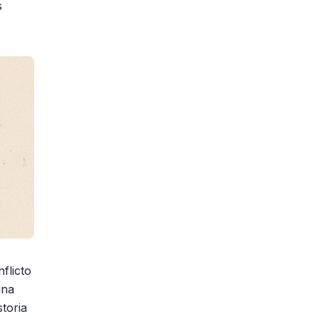
s
flicto
una
storia