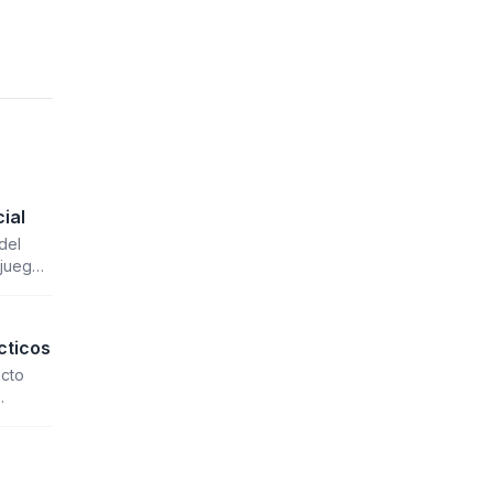
cial
del
 juego
cticos
acto