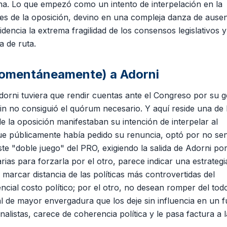
na. Lo que empezó como un intento de interpelación en la
s de la oposición, devino en una compleja danza de ausen
dencia la extrema fragilidad de los consensos legislativos y
a de ruta.
momentáneamente) a Adorni
Adorni tuviera que rendir cuentas ante el Congreso por su g
in no consiguió el quórum necesario. Y aquí reside una de 
e la oposición manifestaban su intención de interpelar al
ue públicamente había pedido su renuncia, optó por no se
Este "doble juego" del PRO, exigiendo la salida de Adorni po
ias para forzarla por el otro, parece indicar una estrategi
 marcar distancia de las políticas más controvertidas del
cial costo político; por el otro, no desean romper del tod
nal de mayor envergadura que los deje sin influencia en un 
listas, carece de coherencia política y le pasa factura a l