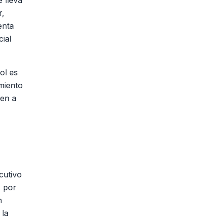
 lleva
r,
enta
ial
ol es
imiento
uen a
cutivo
s por
n
 la