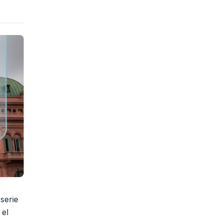
serie
 el