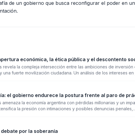
grafía de un gobierno que busca reconfigurar el poder en un
ntación.
la apertura económica, la ética pública y el descontento so
s revela la compleja intersección entre las ambiciones de inversión 
y una fuerte movilización ciudadana. Un análisis de los intereses en
ivide aguas en la Argentina de 2026.
a: el gobierno endurece la postura frente al paro de prá
s amenaza la economía argentina con pérdidas millonarias y un imp
intensifica la presión con intimaciones y posibles denuncias penales,
calando un conflicto de alto costo para el país.
l debate por la soberanía