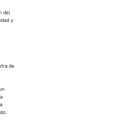
n del
idad y
stra de
l
un
 a
ia
ado.