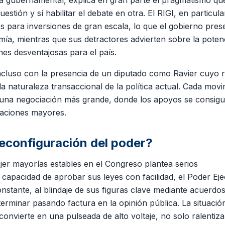
ca gubernamental, explica en gran parte el pragmatismo que
tión y sí habilitar el debate en otra. El RIGI, en particula
s para inversiones de gran escala, lo que el gobierno pres
ía, mientras que sus detractores advierten sobre la potenc
es desventajosas para el país.
incluso con la presencia de un diputado como Ravier cuyo r
la naturaleza transaccional de la política actual. Cada mov
de una negociación más grande, donde los apoyos se consig
taciones mayores.
reconfiguración del poder?
tejer mayorías estables en el Congreso plantea serios
a capacidad de aprobar sus leyes con facilidad, el Poder Eje
onstante, al blindaje de sus figuras clave mediante acuerdo
 terminar pasando factura en la opinión pública. La situació
onvierte en una pulseada de alto voltaje, no solo ralentiza