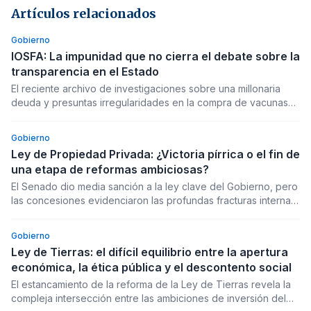
Artículos relacionados
Gobierno
IOSFA: La impunidad que no cierra el debate sobre la
transparencia en el Estado
El reciente archivo de investigaciones sobre una millonaria
deuda y presuntas irregularidades en la compra de vacunas
por parte de IOSFA enciende alarmas sobre la efectividad de
los controles estatales. Este episodio, que cierra una causa sin
Gobierno
atribución de responsabilidades, pone en jaque la credibilidad
Ley de Propiedad Privada: ¿Victoria pírrica o el fin de
de los mecanismos de auditoría y la voluntad política para
una etapa de reformas ambiciosas?
combatir la opacidad en la administración pública.
El Senado dio media sanción a la ley clave del Gobierno, pero
las concesiones evidenciaron las profundas fracturas internas
del oficialismo. Analizamos el costo político y las implicancias
de un debate que redefine el mapa legislativo y la gestión
Gobierno
gubernamental.
Ley de Tierras: el difícil equilibrio entre la apertura
económica, la ética pública y el descontento social
El estancamiento de la reforma de la Ley de Tierras revela la
compleja intersección entre las ambiciones de inversión del